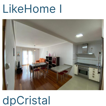
LikeHome I
dpCristal