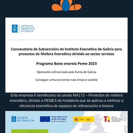
Esta empresa é beneficiaria da axuda IN417Z – Proxectos de mellora
enerxética, dirixido a PEMES de hostalería que se aplicou a mellorar a
eficiencia enerxética de equipos de refrixeración e hixiene