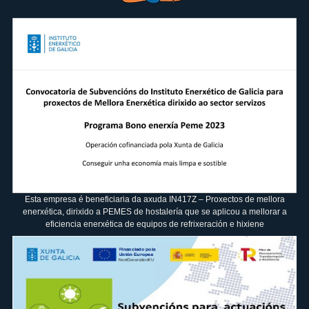
Esta empresa é beneficiaria da axuda IN417Z – Proxectos de mellora
enerxética, dirixido a PEMES de hostalería que se aplicou a mellorar a
eficiencia enerxética de equipos de refrixeración e hixiene